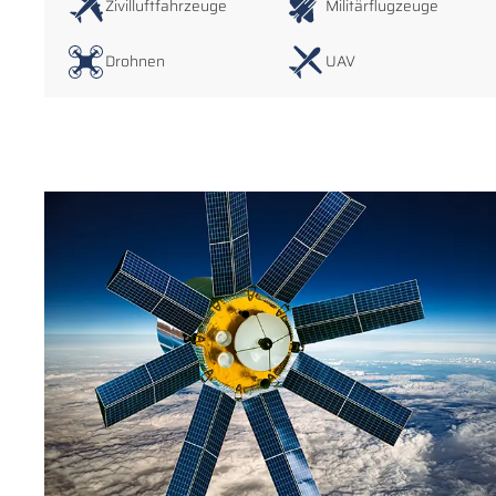
Zivilluftfahrzeuge
Militärflugzeuge
Drohnen
UAV