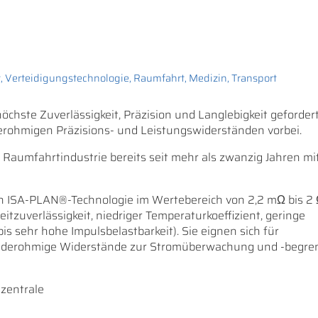
t, Verteidigungstechnologie, Raumfahrt, Medizin, Transport
hste Zuverlässigkeit, Präzision und Langlebigkeit gefordert
derohmigen Präzisions- und Leistungswiderständen vorbei.
d Raumfahrtindustrie bereits seit mehr als zwanzig Jahren mi
ten ISA-PLAN®-Technologie im Wertebereich von 2,2 mΩ bis 2
zuverlässigkeit, niedriger Temperaturkoeffizient, geringe
is sehr hohe Impulsbelastbarkeit). Sie eignen sich für
niederohmige Widerstände zur Stromüberwachung und -begr
ezentrale