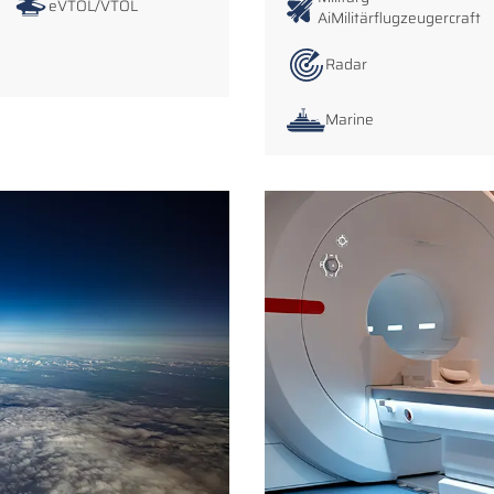
eVTOL/VTOL
AiMilitärflugzeugercraft
Radar
Marine