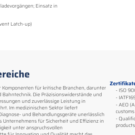
adevorgängen; Einsatz in
vent Latch-up)
reiche
Zertifikat
er Komponenten für kritische Branchen, darunter
- ISO 90
d Bahntechnik. Die Präzisionswiderstände und
- IATF16
ssungen und zuverlässige Leistung in
- AEO (A
t. Im medizinischen Sektor liefert
customs 
r Diagnose- und Behandlungsgeräte unerlässlich
- Qualifi
 Unternehmens für Sicherheit und Effizienz in
products
gkeit unter anspruchsvollen
te für Innovation und Qualität macht das