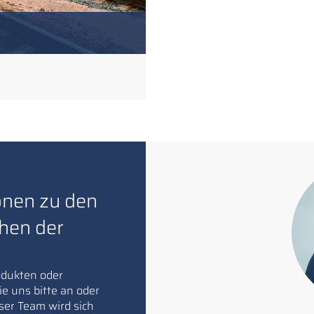
onen zu den
hen der
odukten oder
ie uns bitte an oder
ser Team wird sich