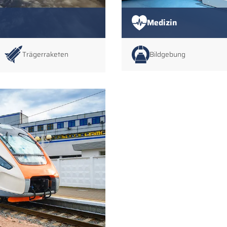
Medizin
Trägerraketen
Bildgebung