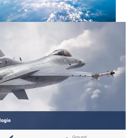
logie
Ground