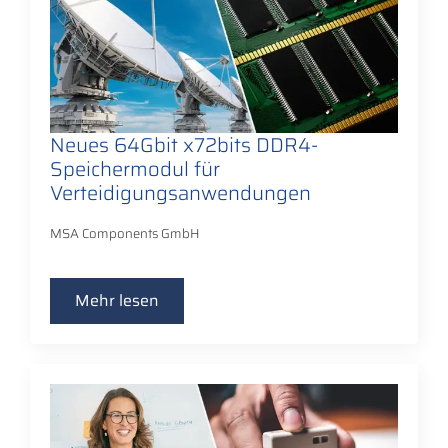
Neues 64Gbit x72bits DDR4-
Speichermodul für
Verteidigungsanwendungen
MSA Components GmbH
Mehr lesen