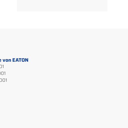
te von EATON
01
001
0001