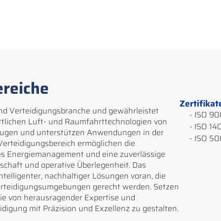
reiche
Zertifika
und Verteidigungsbranche und gewährleistet
- ISO 90
rittlichen Luft- und Raumfahrttechnologien von
- ISO 14
gzeugen und unterstützen Anwendungen in der
- ISO 5
m Verteidigungsbereich ermöglichen die
s Energiemanagement und eine zuverlässige
schaft und operative Überlegenheit. Das
telligenter, nachhaltiger Lösungen voran, die
erteidigungsumgebungen gerecht werden. Setzen
Sie von herausragender Expertise und
digung mit Präzision und Exzellenz zu gestalten.