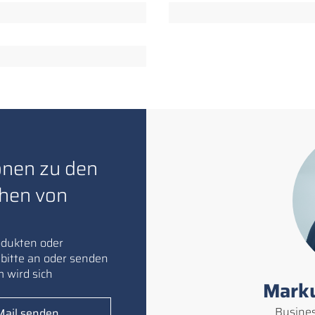
onen zu den
hen von
odukten oder
 bitte an oder senden
 wird sich
Marku
Busine
Mail senden