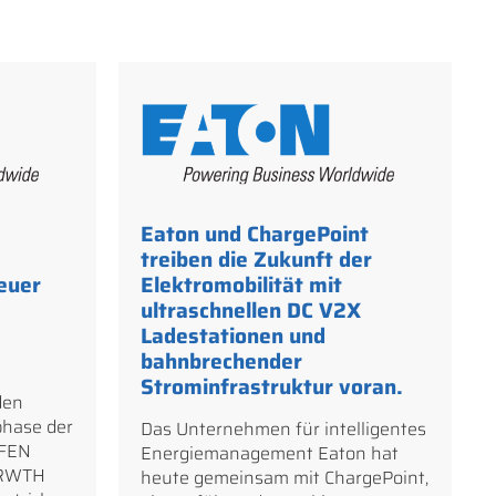
Eaton und ChargePoint
treiben die Zukunft der
euer
Elektromobilität mit
ultraschnellen DC V2X
Ladestationen und
bahnbrechender
Strominfrastruktur voran.
den
phase der
Das Unternehmen für intelligentes
 FEN
Energiemanagement Eaton hat
 RWTH
heute gemeinsam mit ChargePoint,